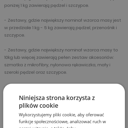
poniżej 1 kg zawierają pędzel i szczypce.
- Zestawy, gdzie największy nominał wzorca masy jest
w przedziale 1 kg - 5 kg zawierają pędzel, przenośnik i
szczypce.
- Zestawy, gdzie największy nominał wzorca masy to
10kg lub więcej zawierają pełen zestaw akcesoriów:
szmatka z mikrofibry, nylonowa rękawiczka, mały i
szeroki pędzel oraz szczypce.
-Wzorce masy oraz zestawy wzorców masy z
certyfikatem NVLAP: W celu uzyskania
Niniejsza strona korzysta z
spersonalizowanego certyfikatu prosimy o kontakt z
plików cookie
Centrum Wsparcia Sprzedaży.
Wykorzystujemy pliki cookie, aby oferować
funkcje społecznościowe, analizować ruch w
National Voluntary Laboratory Accreditation Program