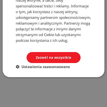
naszej witrynie, a także, żeby
(NVLAP) oferuje niezależną zewnętrzną akredytację
spersonalizować treści i reklamy. Informacje
laboratoriom testowym i wzorcującym, której mogą
o tym, jak korzystasz z naszej witryny,
wymagać przepisy prawa, a także agencje rządowe i
udostępniamy partnerom społecznościowym,
organizacje sektora prywatnego. Laboratoria
reklamowym i analitycznym. Partnerzy mogą
akredytowane przez NVLAP są oceniane pod kątem
połączyć te informacje z innymi danymi
wymagań w zakresie zarządzania i wymagań
otrzymanymi od Ciebie lub uzyskanymi
technicznych określonych w normie międzynarodowej
podczas korzystania z ich usług.
ISO/IEC 17025:2017. NVLAP uzyskał zgodę International
Laboratory Accreditation Cooperation (ILAC) na
Zezwól na wszystkie
stosowanie znaku ILAC MRA Mark. Więcej informacji na
ten temat oraz lista organizacji członkowskich znajduje
Ustawienia zaawansowane
się na stronie https://ilac.org/.