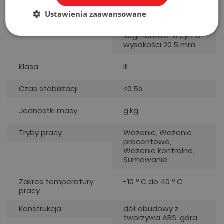
Ustawienia zaawansowane
Wyświetlacz
Podwójny LED (z
przodu i z tyłu), 7-
segmentów, 6 cyfr o
wysokości 20.5 mm
Klasa
III
Czas stabilizacji
≤0.5s
Jednostki masy
g,kg
Tryby pracy
Ważenie, Ważenie
procentowe,
Ważenie kontrolne,
Sumowanie
Zakres temperatury
-10 º C do 40 º C
pracy
Konstrukcja
dół obudowy z
tworzywa ABS, góra