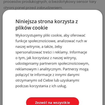
procesów produkcyjnych, a bezdotykowy sensor tary
chroni panel przed zabrudzeniem.
Niniejsza strona korzysta z
plików cookie
Dane techniczne
Wykorzystujemy pliki cookie, aby oferować
funkcje społecznościowe, analizować ruch w
naszej witrynie, a także, żeby
Producent:
OHAUS
spersonalizować treści i reklamy. Informacje
o tym, jak korzystasz z naszej witryny,
Kod produktu:
Valor 4000
udostępniamy partnerom społecznościowym,
reklamowym i analitycznym. Partnerzy mogą
Obciążenie
6kg
maksymalne
połączyć te informacje z innymi danymi
otrzymanymi od Ciebie lub uzyskanymi
Działka odczytowa
2g
podczas korzystania z ich usług.
Legalizacja
Nie
Zezwól na wszystkie
Rozmiar szalki
242mmx190mm