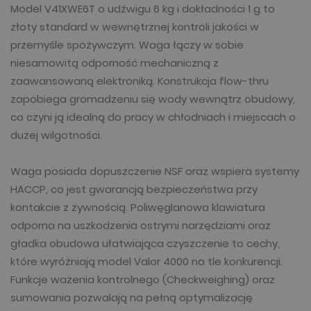
Model V41XWE6T o udźwigu 6 kg i dokładności 1 g to
złoty standard w wewnętrznej kontroli jakości w
przemyśle spożywczym. Waga łączy w sobie
niesamowitą odporność mechaniczną z
zaawansowaną elektroniką. Konstrukcja flow-thru
zapobiega gromadzeniu się wody wewnątrz obudowy,
co czyni ją idealną do pracy w chłodniach i miejscach o
dużej wilgotności.
Waga posiada dopuszczenie NSF oraz wspiera systemy
HACCP, co jest gwarancją bezpieczeństwa przy
kontakcie z żywnością. Poliwęglanowa klawiatura
odporna na uszkodzenia ostrymi narzędziami oraz
gładka obudowa ułatwiająca czyszczenie to cechy,
które wyróżniają model Valor 4000 na tle konkurencji.
Funkcje ważenia kontrolnego (Checkweighing) oraz
sumowania pozwalają na pełną optymalizację