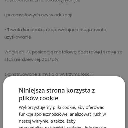
i przemysłowych czy w edukacji.
• Trwała konstrukcja zapewniająca długotrwałe
użytkowanie
Wagi serii PX posiadają metalową podstawę i szalkę ze
stali nierdzewnej. Zostały
skonstruowane z myślą o wytrzymałości i
długotrwałym użytkowaniu w różnorodnych
Niniejsza strona korzysta z
zastosowaniach.
plików cookie
Wykorzystujemy pliki cookie, aby oferować
• Zaprojektowano z myślą o prostej, inteligentnej
funkcje społecznościowe, analizować ruch w
obsłudze
naszej witrynie, a także, żeby
spersonalizować treści i reklamy. Informacje