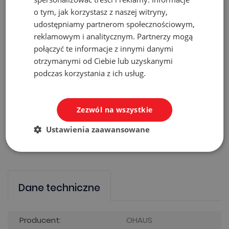
Wyświetlacz wag PX posiada drugi wiersz, który
o tym, jak korzystasz z naszej witryny,
pokazuje dodatkowe informacje
udostępniamy partnerom społecznościowym,
reklamowym i analitycznym. Partnerzy mogą
połączyć te informacje z innymi danymi
i wskazówki podczas pomiaru masy. Wagi PX posiadają
otrzymanymi od Ciebie lub uzyskanymi
także listwę usuwającą
podczas korzystania z ich usług.
ładunki statyczne oraz złącza komunikacyjne RS232 i
USB.
Zezwól na wszystkie
Ustawienia zaawansowane
Dane techniczne
Producent:
OHAUS