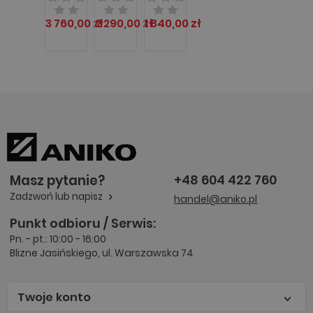
Guardian
Guardian
Guardian
7000
5000
3000
3 760,00 zł
2 290,00 zł
1 840,00 zł
OHAUS
OHAUS
OHAUS
Masz pytanie?
+48 604 422 760
Zadzwoń lub napisz
handel@aniko.pl
Punkt odbioru / Serwis:
Pn. - pt.: 10:00 - 16:00
Blizne Jasińskiego, ul. Warszawska 74
Twoje konto