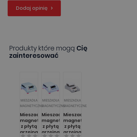
Dodaj opinię
Produkty które mogą
Cię
zainteresować
MIESZADŁA
MIESZADŁA
MIESZADŁA
MAGNETYCZNE
MAGNETYCZNE
MAGNETYCZNE
Mieszadło
Mieszadło
Mieszadło
magnetyczne
magnetyczne
magnetyczne
z płytą
z płytą
z płytą
grzejną
grzejną
grzejną