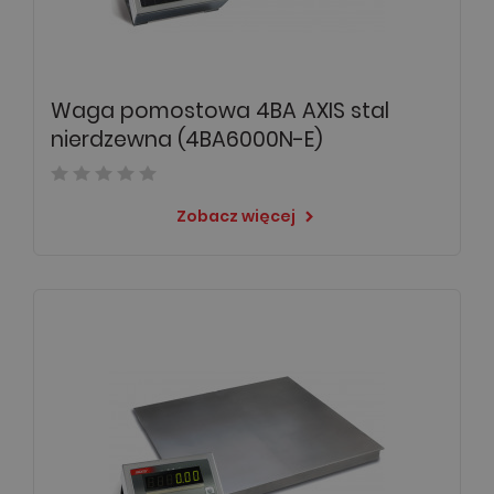
Waga pomostowa 4BA AXIS stal
nierdzewna (4BA6000N-E)
Zobacz więcej
keyboard_arrow_right