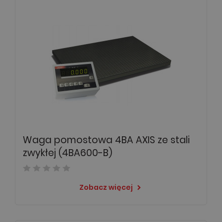
Waga pomostowa 4BA AXIS ze stali
zwykłej (4BA600-B)
Zobacz więcej
keyboard_arrow_right