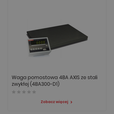
Waga pomostowa 4BA AXIS ze stali
zwykłej (4BA300-D1)
Zobacz więcej
keyboard_arrow_right