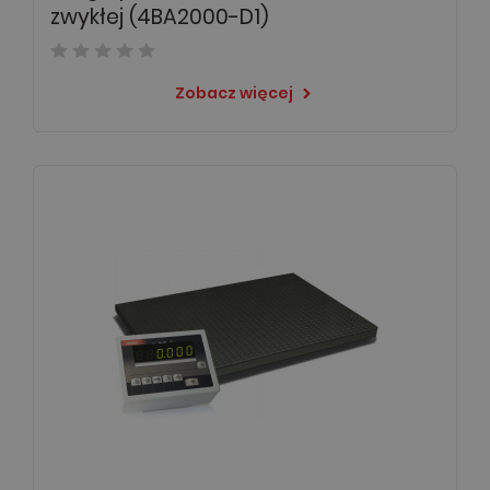
zwykłej (4BA2000-D1)
Zobacz więcej
keyboard_arrow_right