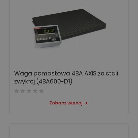
Waga pomostowa 4BA AXIS ze stali
zwykłej (4BA600-D1)
Zobacz więcej
keyboard_arrow_right