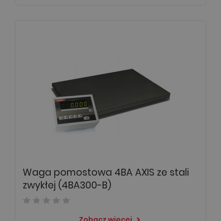
Waga pomostowa 4BA AXIS ze stali
zwykłej (4BA300-B)
Zobacz więcej
keyboard_arrow_right