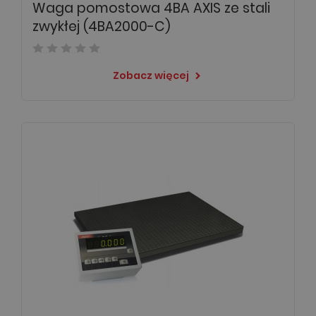
Waga pomostowa 4BA AXIS ze stali
zwykłej (4BA2000-C)
Zobacz więcej
keyboard_arrow_right