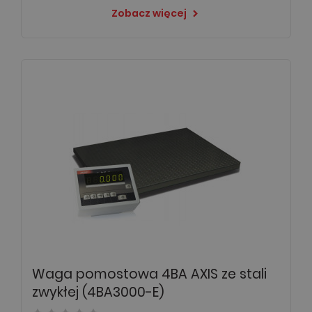
Zobacz więcej
keyboard_arrow_right
Waga pomostowa 4BA AXIS ze stali
zwykłej (4BA3000-E)