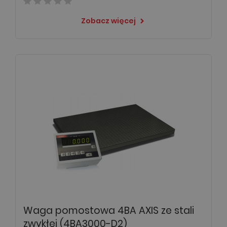
Zobacz więcej
keyboard_arrow_right
Waga pomostowa 4BA AXIS ze stali
zwykłej (4BA3000-D2)