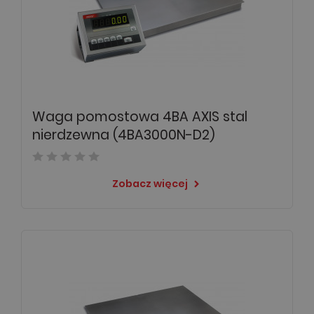
Waga pomostowa 4BA AXIS stal
nierdzewna (4BA3000N-D2)
Zobacz więcej
keyboard_arrow_right