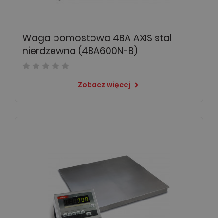
Waga pomostowa 4BA AXIS stal
nierdzewna (4BA600N-B)
Zobacz więcej
keyboard_arrow_right