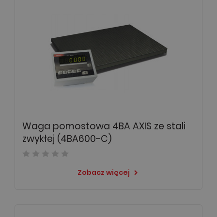
Waga pomostowa 4BA AXIS ze stali
zwykłej (4BA600-C)
Zobacz więcej
keyboard_arrow_right