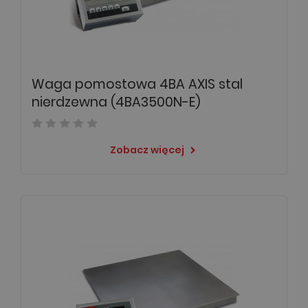
Waga pomostowa 4BA AXIS stal
nierdzewna (4BA3500N-E)
Zobacz więcej
keyboard_arrow_right