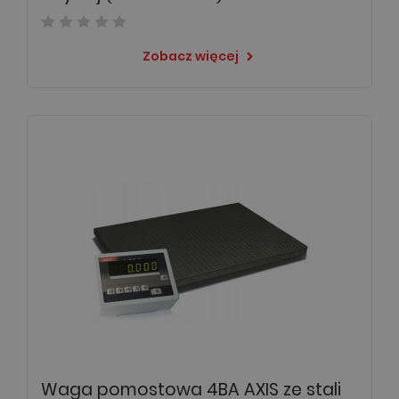
Zobacz więcej
keyboard_arrow_right
Waga pomostowa 4BA AXIS ze stali