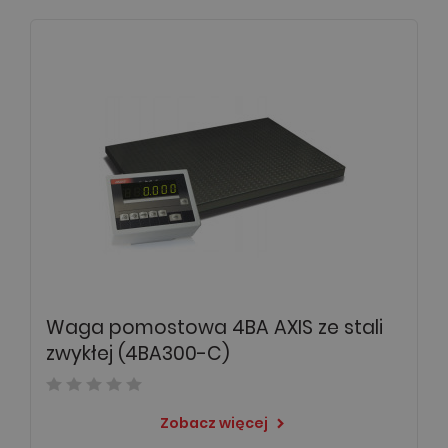
Waga pomostowa 4BA AXIS ze stali
zwykłej (4BA300-C)
Zobacz więcej
keyboard_arrow_right