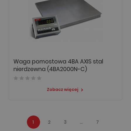
Waga pomostowa 4BA AXIS stal
nierdzewna (4BA2000N-C)
Zobacz więcej
keyboard_arrow_right
1
2
3
…
7