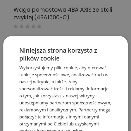
Waga pomostowa 4BA AXIS ze stali
zwykłej (4BA1500-C)
Zobacz więcej
keyboard_arrow_right
Niniejsza strona korzysta z
plików cookie
Wykorzystujemy pliki cookie, aby oferować
funkcje społecznościowe, analizować ruch w
naszej witrynie, a także, żeby
spersonalizować treści i reklamy. Informacje
o tym, jak korzystasz z naszej witryny,
udostępniamy partnerom społecznościowym,
reklamowym i analitycznym. Partnerzy mogą
połączyć te informacje z innymi danymi
otrzymanymi od Ciebie lub uzyskanymi
podczas korzystania z ich usług.