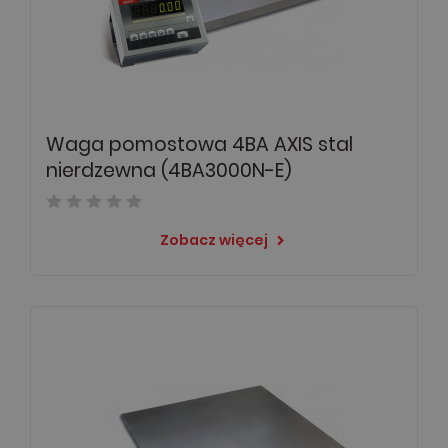
Waga pomostowa 4BA AXIS stal
nierdzewna (4BA3000N-E)
Zobacz więcej
keyboard_arrow_right