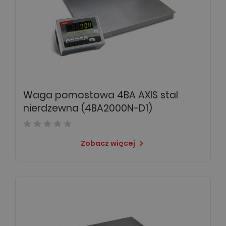
Waga pomostowa 4BA AXIS stal
nierdzewna (4BA2000N-D1)
Zobacz więcej
keyboard_arrow_right